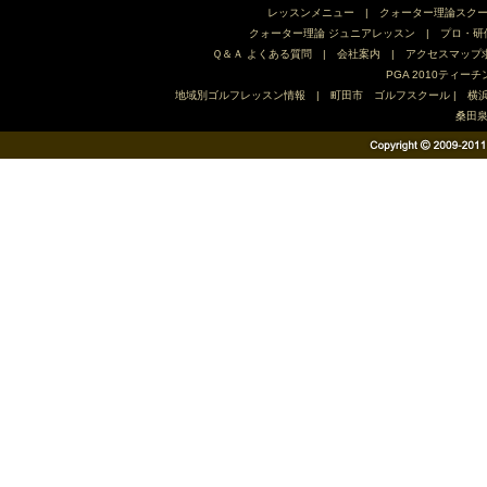
レッスンメニュー
|
クォーター理論スク
クォーター理論 ジュニアレッスン
|
プロ・研
Ｑ＆Ａ よくある質問
|
会社案内
|
アクセスマップ
PGA 2010ティ
地域別ゴルフレッスン情報
|
町田市 ゴルフスクール
|
横
桑田